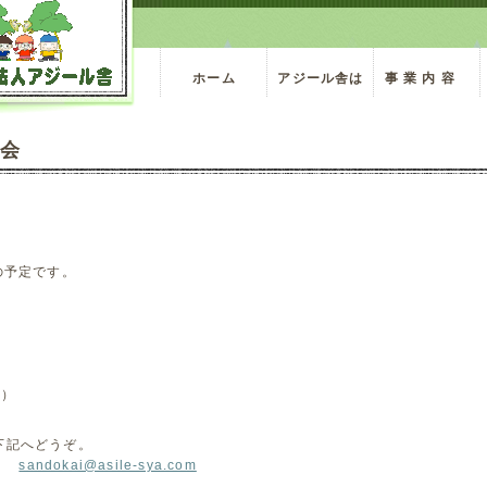
ホーム
アジール舎は
事 業 内 容
ど会
の予定です。
（土）
下記へどうぞ。
82
sandokai@asile-sya.com