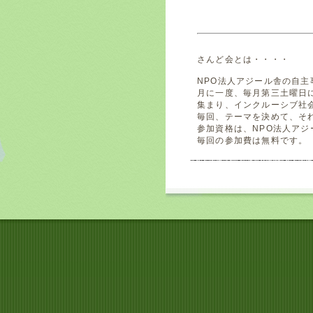
さんど会とは・・・・
NPO法人アジール舎の自主
月に一度、毎月第三土曜日
集まり、インクルーシブ社
毎回、テーマを決めて、そ
参加資格は、NPO法人アジ
毎回の参加費は無料です。